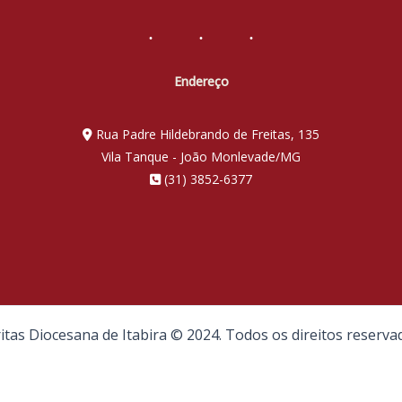
Endereço
Rua Padre Hildebrando de Freitas, 135
Vila Tanque - João Monlevade/MG
(31) 3852-6377
itas Diocesana de Itabira © 2024. Todos os direitos reserva