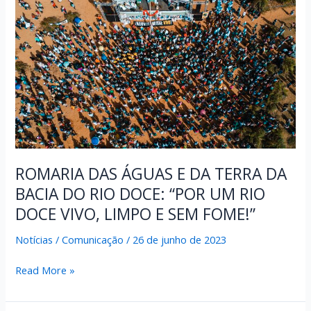
FINALIZA
ENCONTROS
PARA
INFORMAR
SOBRE
DECISÃO
JUDICIAL
ROMARIA DAS ÁGUAS E DA TERRA DA
BACIA DO RIO DOCE: “POR UM RIO
DOCE VIVO, LIMPO E SEM FOME!”
Notícias
/
Comunicação
/
26 de junho de 2023
ROMARIA
Read More »
DAS
ÁGUAS