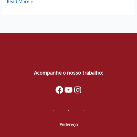
CÁRITAS
Read More »
DIOCESANA
DE
ITABIRA
CONCLUI
OFICINAS
DE
PARTICIPAÇÃO
COMUNITÁRIA
Acompanhe o nosso trabalho:
Facebook
YouTube
Instagram
Endereço