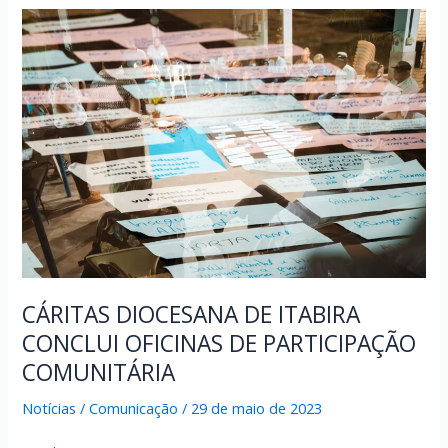
E
DA
TERRA
DA
BACIA
DO
RIO
DOCE:
“POR
UM
RIO
DOCE
VIVO,
LIMPO
CÁRITAS DIOCESANA DE ITABIRA
E
CONCLUI OFICINAS DE PARTICIPAÇÃO
SEM
COMUNITÁRIA
FOME!”
Notícias
/
Comunicação
/
29 de maio de 2023