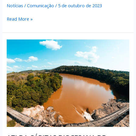
Notícias
/
Comunicação
/
5 de outubro de 2023
ATI
Read More »
DA
CÁRITAS
DIOCESANA
DE
ITABIRA
INICIA
2ª
ETAPA
DO
PROCESSO
PARA
A
CONSOLIDAÇÃO
DAS
COMISSÕES