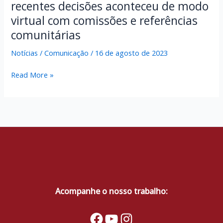
recentes decisões aconteceu de modo
virtual com comissões e referências
comunitárias
Notícias
/
Comunicação
/
16 de agosto de 2023
O
Read More »
encontro
para
informar
sobre
as
recentes
decisões
aconteceu
de
modo
Acompanhe o nosso trabalho:
virtual
com
Facebook
YouTube
Instagram
comissões