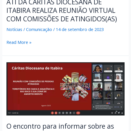
ATI DA CÁRITAS DIOCESANA DE
ITABIRA REALIZA REUNIÃO VIRTUAL
COM COMISSÕES DE ATINGIDOS(AS)
Notícias
/
Comunicação
/
14 de setembro de 2023
ATI
Read More »
DA
CÁRITAS
DIOCESANA
DE
ITABIRA
REALIZA
REUNIÃO
VIRTUAL
COM
COMISSÕES
DE
ATINGIDOS(AS)
O encontro para informar sobre as