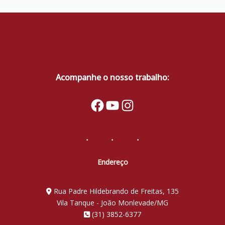
DEBATE
SITUAÇÃO
DAS
PESSOAS
ATINGIDAS
DE
CORDEIRO
Acompanhe o nosso trabalho:
DE
MINAS
Facebook
YouTube
Instagram
Endereço
Rua Padre Hildebrando de Freitas, 135
Vila Tanque - João Monlevade/MG
(31) 3852-6377