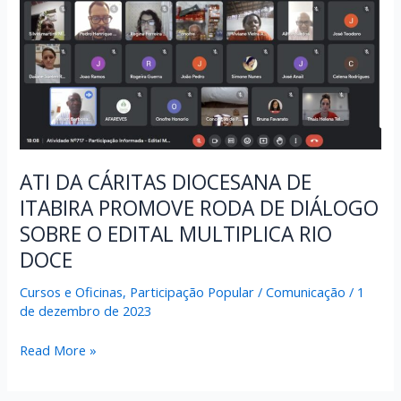
ATI DA CÁRITAS DIOCESANA DE
ITABIRA PROMOVE RODA DE DIÁLOGO
SOBRE O EDITAL MULTIPLICA RIO
DOCE
Cursos e Oficinas
,
Participação Popular
/
Comunicação
/
1
de dezembro de 2023
ATI
Read More »
DA
CÁRITAS