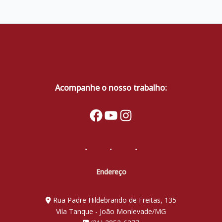
DIOCESANA
DE
ITABIRA
PROMOVE
RODA
DE
DIÁLOGO
SOBRE
Acompanhe o nosso trabalho:
O
EDITAL
Facebook
YouTube
Instagram
MULTIPLICA
RIO
DOCE
Endereço
Rua Padre Hildebrando de Freitas, 135
Vila Tanque - João Monlevade/MG