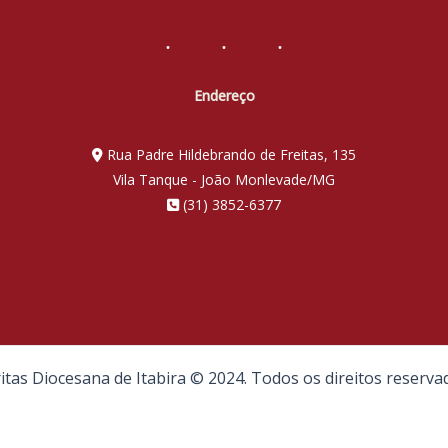
Endereço
Rua Padre Hildebrando de Freitas, 135
Vila Tanque - João Monlevade/MG
(31) 3852-6377
itas Diocesana de Itabira © 2024. Todos os direitos reserva