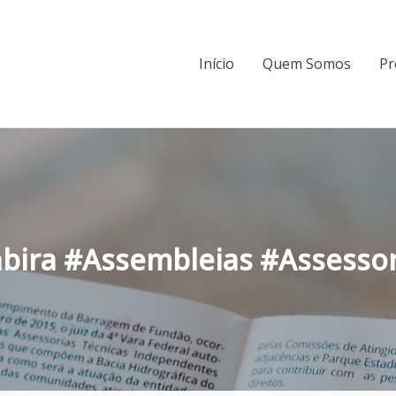
Início
Quem Somos
Pr
abira #Assembleias #Assesso